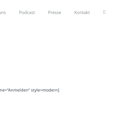
uns
Podcast
Presse
Kontakt
line=“Anmelden“ style=modern]